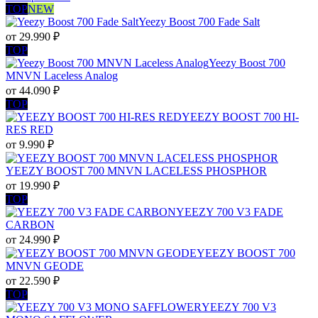
TOP
NEW
Yeezy Boost 700 Fade Salt
от
29.990
₽
TOP
Yeezy Boost 700
MNVN Laceless Analog
от
44.090
₽
TOP
YEEZY BOOST 700 HI-
RES RED
от
9.990
₽
YEEZY BOOST 700 MNVN LACELESS PHOSPHOR
от
19.990
₽
TOP
YEEZY 700 V3 FADE
CARBON
от
24.990
₽
YEEZY BOOST 700
MNVN GEODE
от
22.590
₽
TOP
YEEZY 700 V3