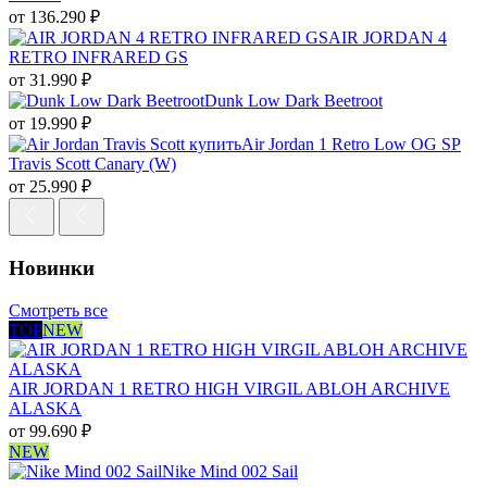
от
136.290
₽
AIR JORDAN 4
RETRO INFRARED GS
от
31.990
₽
Dunk Low Dark Beetroot
от
19.990
₽
Air Jordan 1 Retro Low OG SP
Travis Scott Canary (W)
от
25.990
₽
Новинки
Смотреть все
TOP
NEW
AIR JORDAN 1 RETRO HIGH VIRGIL ABLOH ARCHIVE
ALASKA
от
99.690
₽
NEW
Nike Mind 002 Sail