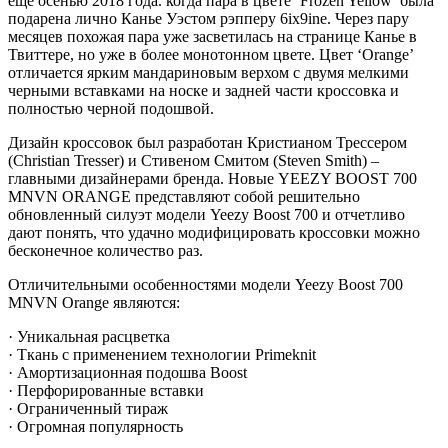
еще осенью 2018 года. когда пара в цвете ‘Frozen Yellow’ была
подарена лично Канье Уэстом рэпперу 6ix9ine. Через пару
месяцев похожая пара уже засветилась на странице Канье в
Твиттере, но уже в более монотонном цвете. Цвет ‘Orange’
отличается ярким мандариновым верхом с двумя мелкими
черными вставками на носке и задней части кроссовка и
полностью черной подошвой.
Дизайн кроссовок был разработан Кристианом Трессером
(Christian Tresser) и Стивеном Смитом (Steven Smith) –
главными дизайнерами бренда. Новые YEEZY BOOST 700
MNVN ORANGE представляют собой решительно
обновленный силуэт модели Yeezy Boost 700 и отчетливо
дают понять, что удачно модифицировать кроссовки можно
бесконечное количество раз.
Отличительными особенностями модели Yeezy Boost 700
MNVN Orange являются:
· Уникальная расцветка
· Ткань с применением технологии Primeknit
· Амортизационная подошва Boost
· Перфорированные вставки
· Ограниченный тираж
· Огромная популярность