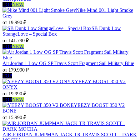
TOP
NEW
Nike Mind 001 Light Smoke
Grey
от
19.990
₽
SB Dunk Low
StrangeLove – Special Box
от
141.790
₽
TOP
NEW
Air Jordan 1 Low OG SP Travis Scott Fragment Sail Military Blue
от
179.990
₽
TOP
YEEZY BOOST 350 V2
ONYX
от
19.990
₽
TOP
NEW
YEEZY BOOST 350 V2
BONE
от
15.990
₽
AIR JORDAN JUMPMAN JACK TR TRAVIS SCOTT – DARK