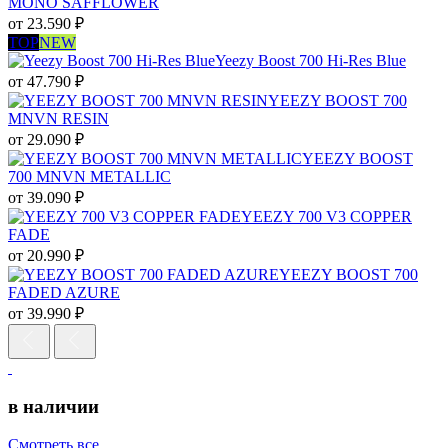
MONO SAFFLOWER
от
23.590
₽
TOP
NEW
Yeezy Boost 700 Hi-Res Blue
от
47.790
₽
YEEZY BOOST 700
MNVN RESIN
от
29.090
₽
YEEZY BOOST
700 MNVN METALLIC
от
39.090
₽
YEEZY 700 V3 COPPER
FADE
от
20.990
₽
YEEZY BOOST 700
FADED AZURE
от
39.990
₽
в наличии
Смотреть все