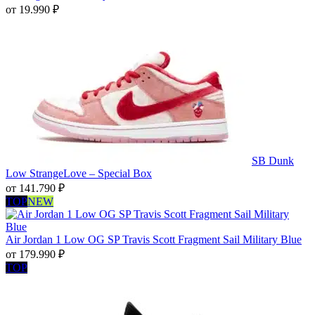
от
19.990
₽
SB Dunk
Low StrangeLove – Special Box
от
141.790
₽
TOP
NEW
Air Jordan 1 Low OG SP Travis Scott Fragment Sail Military Blue
от
179.990
₽
TOP