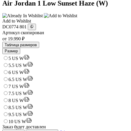
Air Jordan 1 Low Sunset Haze (W)
Add to Wishlist
DC0774 801
Артикул скопирован
от
19.990
₽
Таблица размеров
Размер
5 US W
5.5 US W
6 US W
6.5 US W
7 US W
7.5 US W
8 US W
8.5 US W
9.5 US W
10 US W
Заказ будет доставлен