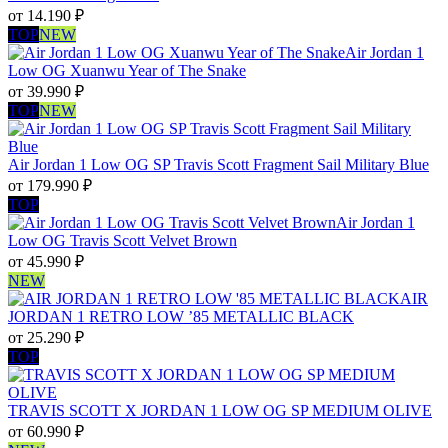
от
14.190
₽
TOP
NEW
Air Jordan 1
Low OG Xuanwu Year of The Snake
от
39.990
₽
TOP
NEW
Air Jordan 1 Low OG SP Travis Scott Fragment Sail Military Blue
от
179.990
₽
TOP
Air Jordan 1
Low OG Travis Scott Velvet Brown
от
45.990
₽
NEW
AIR
JORDAN 1 RETRO LOW ’85 METALLIC BLACK
от
25.290
₽
TOP
TRAVIS SCOTT X JORDAN 1 LOW OG SP MEDIUM OLIVE
от
60.990
₽