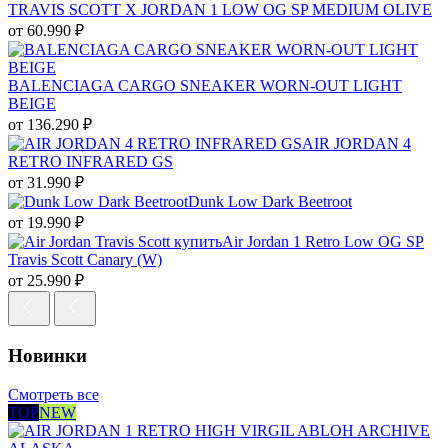
TRAVIS SCOTT X JORDAN 1 LOW OG SP MEDIUM OLIVE
от
60.990
₽
BALENCIAGA CARGO SNEAKER WORN-OUT LIGHT
BEIGE
от
136.290
₽
AIR JORDAN 4
RETRO INFRARED GS
от
31.990
₽
Dunk Low Dark Beetroot
от
19.990
₽
Air Jordan 1 Retro Low OG SP
Travis Scott Canary (W)
от
25.990
₽
Новинки
Смотреть все
TOP
NEW