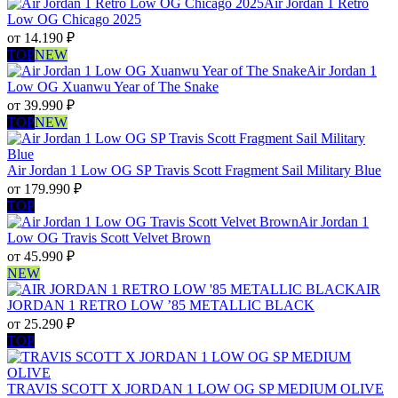
Air Jordan 1 Retro
Low OG Chicago 2025
от
14.190
₽
TOP
NEW
Air Jordan 1
Low OG Xuanwu Year of The Snake
от
39.990
₽
TOP
NEW
Air Jordan 1 Low OG SP Travis Scott Fragment Sail Military Blue
от
179.990
₽
TOP
Air Jordan 1
Low OG Travis Scott Velvet Brown
от
45.990
₽
NEW
AIR
JORDAN 1 RETRO LOW ’85 METALLIC BLACK
от
25.290
₽
TOP
TRAVIS SCOTT X JORDAN 1 LOW OG SP MEDIUM OLIVE