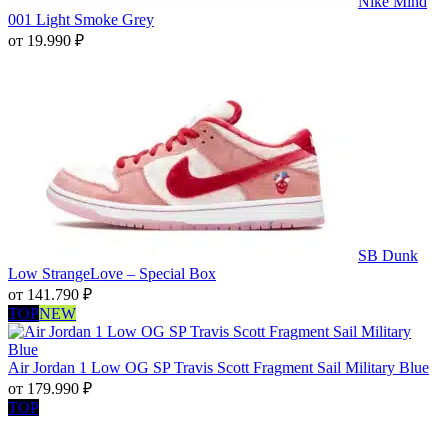
Nike Mind
001 Light Smoke Grey
от
19.990
₽
SB Dunk
Low StrangeLove – Special Box
от
141.790
₽
TOP
NEW
Air Jordan 1 Low OG SP Travis Scott Fragment Sail Military Blue
от
179.990
₽
TOP