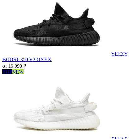
YEEZY
BOOST 350 V2 ONYX
от
19.990
₽
TOP
NEW
YEEZY