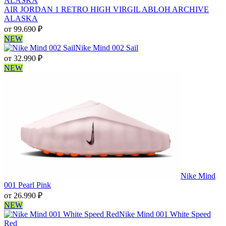
AIR JORDAN 1 RETRO HIGH VIRGIL ABLOH ARCHIVE
ALASKA
от
99.690
₽
NEW
Nike Mind 002 Sail
от
32.990
₽
NEW
Nike Mind
001 Pearl Pink
от
26.990
₽
NEW
Nike Mind 001 White Speed
Red