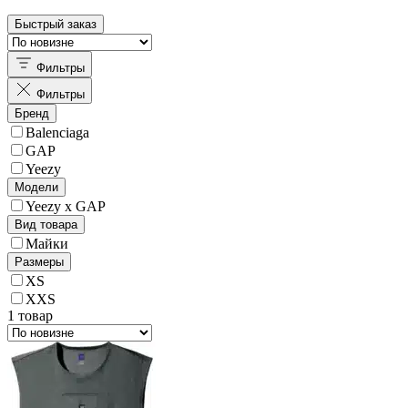
Быстрый заказ
Фильтры
Фильтры
Бренд
Balenciaga
GAP
Yeezy
Модели
Yeezy x GAP
Вид товара
Майки
Размеры
XS
XXS
1 товар