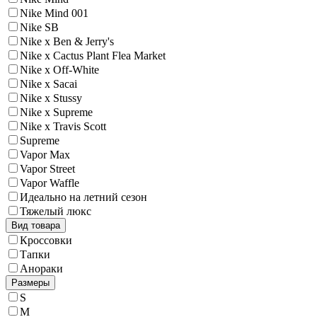
Nike Mind 001
Nike SB
Nike x Ben & Jerry's
Nike x Cactus Plant Flea Market
Nike x Off-White
Nike x Sacai
Nike x Stussy
Nike x Supreme
Nike x Travis Scott
Supreme
Vapor Max
Vapor Street
Vapor Waffle
Идеально на летний сезон
Тяжелый люкс
Вид товара
Кроссовки
Тапки
Анораки
Размеры
S
M