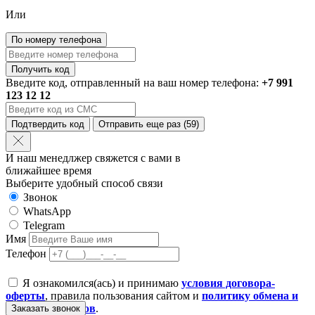
Или
По номеру телефона
Получить код
Введите код, отправленный на ваш номер телефона:
+7 991
123 12 12
Подтвердить код
Отправить еще раз
(59)
И наш менедлжер свяжется с вами в
ближайшее время
Выберите удобный способ связи
Звонок
WhatsApp
Telegram
Имя
Телефон
Я ознакомился(ась) и принимаю
условия договора-
оферты
, правила пользования сайтом и
политику обмена и
возврата товаров
.
Заказать звонок