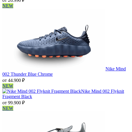
от
26.990
₽
NEW
Nike Mind
002 Thunder Blue Chrome
от
44.900
₽
NEW
Nike Mind 002 Flyknit
Fragment Black
от
99.900
₽
NEW