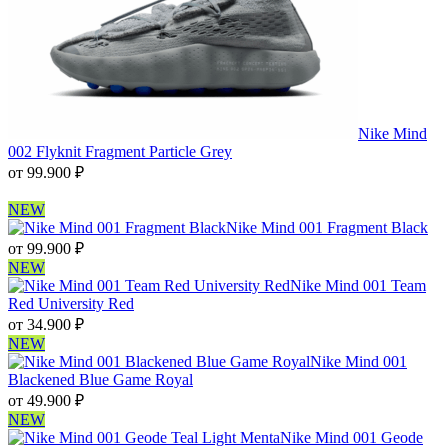
Nike Mind
002 Flyknit Fragment Particle Grey
от
99.900
₽
NEW
Nike Mind 001 Fragment Black
от
99.900
₽
NEW
Nike Mind 001 Team
Red University Red
от
34.900
₽
NEW
Nike Mind 001
Blackened Blue Game Royal
от
49.900
₽
NEW
Nike Mind 001 Geode