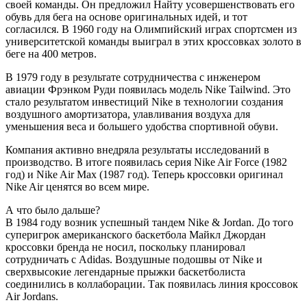
своей команды. Он предложил Найту усовершенствовать его
обувь для бега на основе оригинальных идей, и тот
согласился. В 1960 году на Олимпийский играх спортсмен из
университетской команды выиграл в этих кроссовках золото в
беге на 400 метров.
В 1979 году в результате сотрудничества с инженером
авиации Фрэнком Руди появилась модель Nike Tailwind. Это
стало результатом инвестиций Nike в технологии создания
воздушного амортизатора, улавливания воздуха для
уменьшения веса и большего удобства спортивной обуви.
Компания активно внедряла результаты исследований в
производство. В итоге появилась серия Nike Air Force (1982
год) и Nike Air Max (1987 год). Теперь кроссовки оригинал
Nike Air ценятся во всем мире.
А что было дальше?
В 1984 году возник успешный тандем Nike & Jordan. До того
суперигрок американского баскетбола Майкл Джордан
кроссовки бренда не носил, поскольку планировал
сотрудничать с Adidas. Воздушные подошвы от Nike и
сверхвысокие легендарные прыжки баскетболиста
соединились в коллаборации. Так появилась линия кроссовок
Air Jordans.