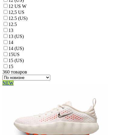
12 (US)
12 US W
12,5 US
12.5 (US)
12.5
13
13 (US)
14
14 (US)
15US
15 (US)
15
360 товаров
NEW