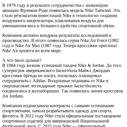
В 1979 году в результате сотрудничества с инженером
авиации Фрэнком Руди появилась модель Nike Tailwind. Это
стало результатом инвестиций Nike в технологии создания
воздушного амортизатора, улавливания воздуха для
уменьшения веса и большего удобства спортивной обуви.
Компания активно внедряла результаты исследований в
производство. В итоге появилась серия Nike Air Force (1982
год) и Nike Air Max (1987 год). Теперь кроссовки оригинал
Nike Air ценятся во всем мире.
А что было дальше?
В 1984 году возник успешный тандем Nike & Jordan. До того
суперигрок американского баскетбола Майкл Джордан
кроссовки бренда не носил, поскольку планировал
сотрудничать с Adidas. Воздушные подошвы от Nike и
сверхвысокие легендарные прыжки баскетболиста
соединились в коллаборации. Так появилась линия кроссовок
Air Jordans.
Компания подписывала контракты с самыми успешными
спортсменами, начала разрабатывать одежду для спорта,
фитнеса. В 2012 году Nike стала официальным поставщиком
спортивных изделий для американской Национальной
футбольной лиги. С 2015 года Nike — официальный