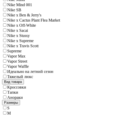
Nike Mind 001
Nike SB
Nike x Ben & Jerry's
Nike x Cactus Plant Flea Market
Nike x Off-White
Nike x Sacai
Nike x Stussy
Nike x Supreme
Nike x Travis Scott
Supreme
Vapor Max
Vapor Street
Vapor Waffle
Идеально на летний сезон
Тяжелый люкс
Вид товара
Кроссовки
Тапки
Анораки
Размеры
S
M