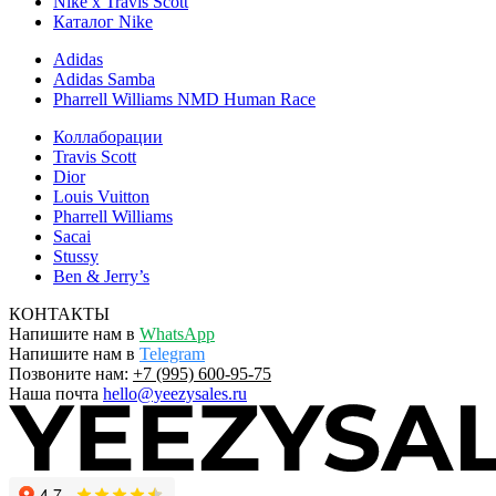
Nike x Travis Scott
Каталог Nike
Adidas
Adidas Samba
Pharrell Williams NMD Human Race
Коллаборации
Travis Scott
Dior
Louis Vuitton
Pharrell Williams
Sacai
Stussy
Ben & Jerry’s
КОНТАКТЫ
Напишите нам в
WhatsApp
Напишите нам в
Telegram
Позвоните нам:
+7 (995) 600-95-75
Наша почта
hello@yeezysales.ru