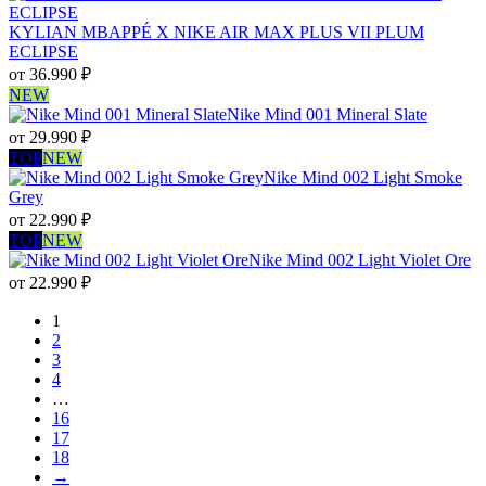
KYLIAN MBAPPÉ X NIKE AIR MAX PLUS VII PLUM
ECLIPSE
от
36.990
₽
NEW
Nike Mind 001 Mineral Slate
от
29.990
₽
TOP
NEW
Nike Mind 002 Light Smoke
Grey
от
22.990
₽
TOP
NEW
Nike Mind 002 Light Violet Ore
от
22.990
₽
1
2
3
4
…
16
17
18
→