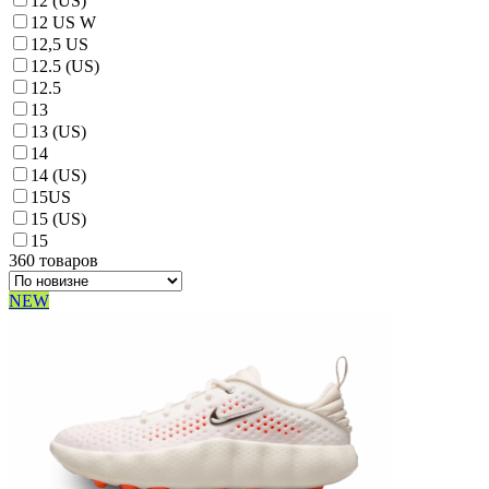
12 (US)
12 US W
12,5 US
12.5 (US)
12.5
13
13 (US)
14
14 (US)
15US
15 (US)
15
360 товаров
NEW