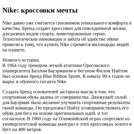
Nike: кроссовки мечты
Nike давно уже считается синонимом уникального комфорта и
качества. Бренд создает кроссовки для повседневной жизни,
для разных видов спорта, лимитированные серии.
Технологические инновации и забота об удобстве обуви
привели к тому, что купить Nike стремятся миллиарды людей
на планете.
Немного истории.
В 1964 году тренером легкой атлетики Орегонского
университета Биллом Бауэрманом и бегуном Филом Найтом
был основан бренд Blue Ribbon Sports. К началу 90-х годов он
вырос в обувного гиганта Nike.
Создать бренд основателей заставила мысль в том, что
спортивная обувь далека от совершенства. Движущей силой
для Бауэрман было желание улучшить спортивные результаты
своей команды. Он предложил Найту усовершенствовать его
обувь для бега на основе оригинальных идей, и тот
согласился. В 1960 году на Олимпийский играх спортсмен из
университетской команды выиграл в этих кроссовках золото в
беге на 400 метров.