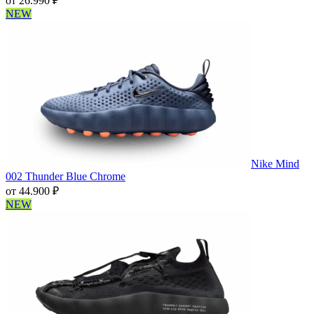
от
26.990
₽
NEW
Nike Mind
002 Thunder Blue Chrome
от
44.900
₽
NEW