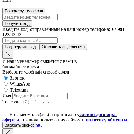
Или
По номеру телефона
Получить код
Введите код, отправленный на ваш номер телефона:
+7 991
123 12 12
Подтвердить код
Отправить еще раз
(59)
И наш менедлжер свяжется с вами в
ближайшее время
Выберите удобный способ связи
Звонок
WhatsApp
Telegram
Имя
Телефон
Я ознакомился(ась) и принимаю
условия договора-
оферты
, правила пользования сайтом и
политику обмена и
возврата товаров
.
Заказать звонок