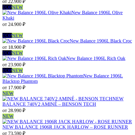
от
22.900
₽
TOP
NEW
New Balance 1906L Olive
Khaki
от
24.900
₽
TOP
NEW
New Balance 1906L Black Croc
от
18.900
₽
TOP
NEW
New Balance 1906L Rich Oak
от
23.900
₽
TOP
NEW
New Balance 1906L
Blacktop Phantom
от
17.900
₽
NEW
NEW
BALANCE 740V2 AMINÉ – BENSON TECH
от
28.990
₽
NEW
NEW BALANCE 1906R JACK HARLOW – ROSE RUNNER
от
73.590
₽