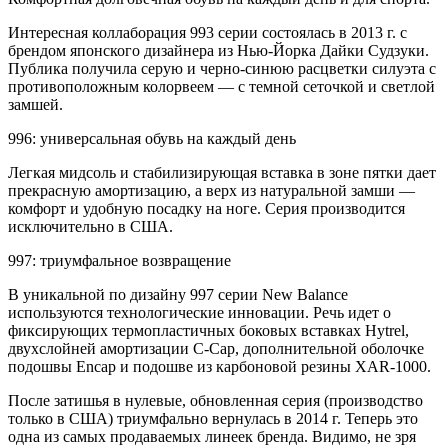
Интересная коллаборация 993 серии состоялась в 2013 г. с
брендом японского дизайнера из Нью-Йорка Дайки Судзуки.
Публика получила серую и черно-синюю расцветки силуэта с
противоположным колорвеем — с темной сеточкой и светлой
замшей.
996: универсальная обувь на каждый день
Легкая мидсоль и стабилизирующая вставка в зоне пятки дает
прекрасную амортизацию, а верх из натуральной замши —
комфорт и удобную посадку на ноге. Серия производится
исключительно в США.
997: триумфальное возвращение
В уникальной по дизайну 997 серии New Balance
используются технологические инновации. Речь идет о
фиксирующих термопластичных боковых вставках Hytrel,
двухслойней амортизации C-Cap, дополнительной оболочке
подошвы Encap и подошве из карбоновой резины XAR-1000.
После затишья в нулевые, обновленная серия (производство
только в США) триумфально вернулась в 2014 г. Теперь это
одна из самых продаваемых линеек бренда. Видимо, не зря