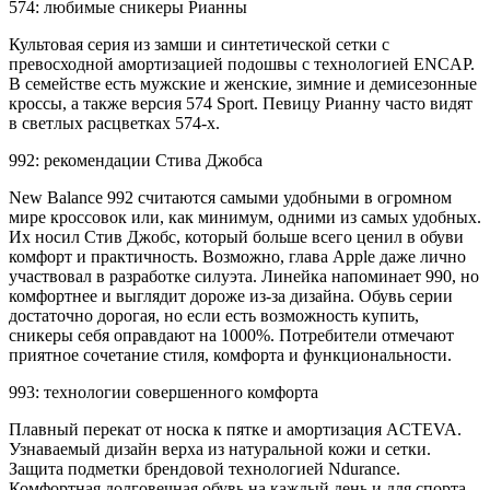
574: любимые сникеры Рианны
Культовая серия из замши и синтетической сетки с
превосходной амортизацией подошвы с технологией ENCAP.
В семействе есть мужские и женские, зимние и демисезонные
кроссы, а также версия 574 Sport. Певицу Рианну часто видят
в светлых расцветках 574-х.
992: рекомендации Стива Джобса
New Balance 992 считаются самыми удобными в огромном
мире кроссовок или, как минимум, одними из самых удобных.
Их носил Стив Джобс, который больше всего ценил в обуви
комфорт и практичность. Возможно, глава Apple даже лично
участвовал в разработке силуэта. Линейка напоминает 990, но
комфортнее и выглядит дороже из-за дизайна. Обувь серии
достаточно дорогая, но если есть возможность купить,
сникеры себя оправдают на 1000%. Потребители отмечают
приятное сочетание стиля, комфорта и функциональности.
993: технологии совершенного комфорта
Плавный перекат от носка к пятке и амортизация ACTEVA.
Узнаваемый дизайн верха из натуральной кожи и сетки.
Защита подметки брендовой технологией Ndurance.
Комфортная долговечная обувь на каждый день и для спорта.