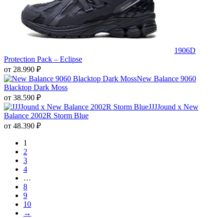
1906D
Protection Pack – Eclipse
от
28.990
₽
New Balance 9060
Blacktop Dark Moss
от
38.590
₽
JJJJound x New
Balance 2002R Storm Blue
от
48.390
₽
1
2
3
4
…
8
9
10
→