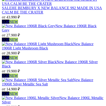
SALEHE BEMBURY X NEW BALANCE 992 MADE IN USA
CALM BE THE CRATER
от
43.990
₽
TOP
NEW
New Balance 1906R Black
Grey
от
27.900
₽
TOP
NEW
New Balance
1906R Light Mushroom Black
от
28.900
₽
TOP
NEW
New Balance 1906R Silver
Black
от
19.900
₽
TOP
NEW
New Balance
1906R Silver Metallic Sea Salt
от
14.900
₽
TOP
NEW
New Balance 1906L Metallic
Silver