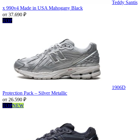
Teddy Santis
x 990v4 Made in USA Mahogany Black
от
37.690
₽
TOP
1906D
Protection Pack – Silver Metallic
от
26.590
₽
TOP
NEW