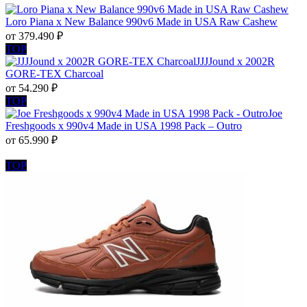
Loro Piana x New Balance 990v6 Made in USA Raw Cashew
от
379.490
₽
TOP
JJJJound x 2002R
GORE-TEX Charcoal
от
54.290
₽
TOP
Joe
Freshgoods x 990v4 Made in USA 1998 Pack – Outro
от
65.990
₽
TOP