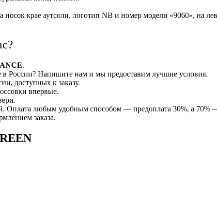
а носок крае аутсоли, логотип NB и номер модели «9060», на ле
ас?
LANCE
.
 в России? Напишите нам и мы предоставим лучшие условия.
и, доступных к заказу.
россовки впервые.
вери.
ней. Оплата любым удобным способом — предоплата 30%, а 70%
рмлением заказа.
GREEN