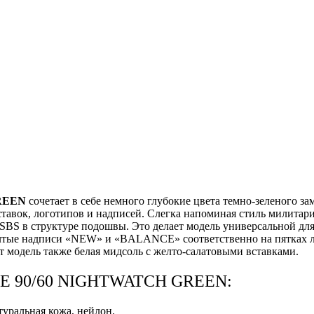
REEN
сочетает в себе немного глубокие цвета темно-зеленого за
вставок, логотипов и надписей. Слегка напоминая стиль милитар
S в структуре подошвы. Это делает модель универсальной для
тые надписи «NEW» и «BALANCE» соответственно на пятках лев
 модель также белая мидсоль с желто-салатовыми вставками.
CE 90/60 NIGHTWATCH GREEN:
туральная кожа, нейлон.