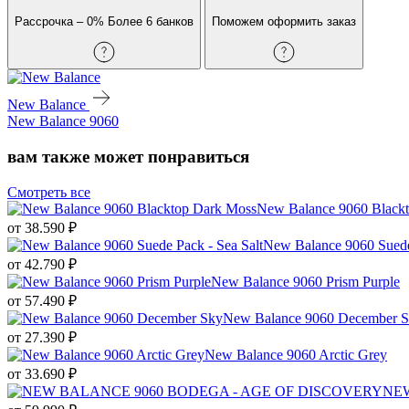
Рассрочка – 0%
Более 6 банков
Поможем оформить заказ
New Balance
New Balance 9060
вам также может понравиться
Смотреть все
New Balance 9060 Black
от
38.590
₽
New Balance 9060 Suede
от
42.790
₽
New Balance 9060 Prism Purple
от
57.490
₽
New Balance 9060 December 
от
27.390
₽
New Balance 9060 Arctic Grey
от
33.690
₽
NEW