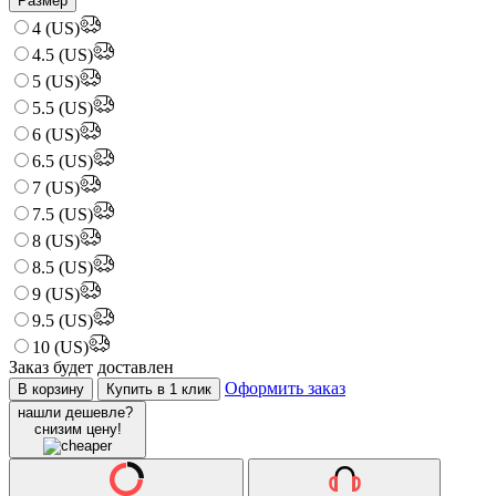
Размер
4 (US)
4.5 (US)
5 (US)
5.5 (US)
6 (US)
6.5 (US)
7 (US)
7.5 (US)
8 (US)
8.5 (US)
9 (US)
9.5 (US)
10 (US)
Заказ будет доставлен
Оформить заказ
В корзину
Купить в 1 клик
нашли дешевле?
снизим цену!